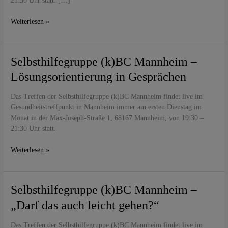
21:30 Uhr statt. […]
Weiterlesen »
Selbsthilfegruppe
Selbsthilfegruppe (k)BC Mannheim –
(k)BC
Lösungsorientierung in Gesprächen
Mannheim
–
Das Treffen der Selbsthilfegruppe (k)BC Mannheim findet live im
Lösungsorientierung
Gesundheitstreffpunkt in Mannheim immer am ersten Dienstag im
in
Monat in der Max-Joseph-Straße 1, 68167 Mannheim, von 19:30 –
Gesprächen
21:30 Uhr statt.
Weiterlesen »
Selbsthilfegruppe
Selbsthilfegruppe (k)BC Mannheim –
(k)BC
„Darf das auch leicht gehen?“
Mannheim
–
Das Treffen der Selbsthilfegruppe (k)BC Mannheim findet live im