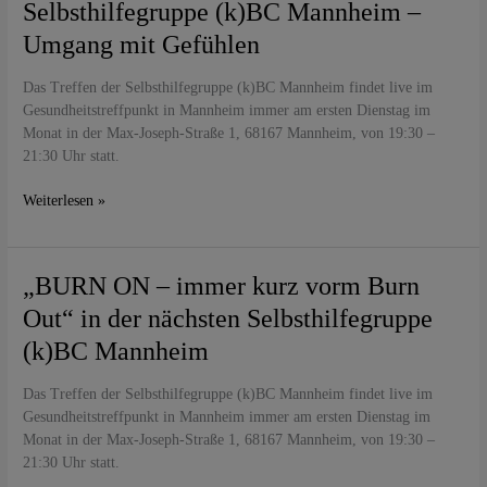
Selbsthilfegruppe
Selbsthilfegruppe (k)BC Mannheim –
(k)BC
Umgang mit Gefühlen
Mannheim
–
Das Treffen der Selbsthilfegruppe (k)BC Mannheim findet live im
Umgang
Gesundheitstreffpunkt in Mannheim immer am ersten Dienstag im
mit
Monat in der Max-Joseph-Straße 1, 68167 Mannheim, von 19:30 –
Gefühlen
21:30 Uhr statt.
Weiterlesen »
„BURN
„BURN ON – immer kurz vorm Burn
ON
Out“ in der nächsten Selbsthilfegruppe
–
(k)BC Mannheim
immer
kurz
Das Treffen der Selbsthilfegruppe (k)BC Mannheim findet live im
vorm
Gesundheitstreffpunkt in Mannheim immer am ersten Dienstag im
Burn
Monat in der Max-Joseph-Straße 1, 68167 Mannheim, von 19:30 –
Out“
21:30 Uhr statt.
in
der