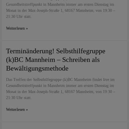
„Darf
Gesundheitstreffpunkt in Mannheim immer am ersten Dienstag im
das
Monat in der Max-Joseph-Straße 1, 68167 Mannheim, von 19:30 –
auch
21:30 Uhr statt.
leicht
gehen?“
Weiterlesen »
Terminänderung!
Terminänderung! Selbsthilfegruppe
Selbsthilfegruppe
(k)BC Mannheim – Schreiben als
(k)BC
Bewältigungsmethode
Mannheim
–
Das Treffen der Selbsthilfegruppe (k)BC Mannheim findet live im
Schreiben
Gesundheitstreffpunkt in Mannheim immer am ersten Dienstag im
als
Monat in der Max-Joseph-Straße 1, 68167 Mannheim, von 19:30 –
Bewältigungsmethode
21:30 Uhr statt.
Weiterlesen »