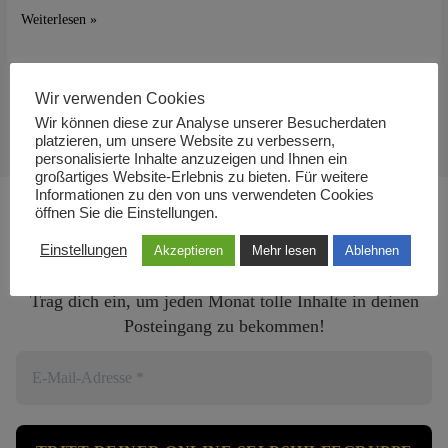
Weiterlesen »
nächsten
Selbsthilfegruppe
(k)BC
Mannheim
Wir verwenden Cookies
←
Zurück
1
2
3
Wir können diese zur Analyse unserer Besucherdaten
platzieren, um unsere Website zu verbessern,
personalisierte Inhalte anzuzeigen und Ihnen ein
großartiges Website-Erlebnis zu bieten. Für weitere
Abonniere unsere
Informationen zu den von uns verwendeten Cookies
Online-
öffnen Sie die Einstellungen.
Veranstaltungshinweise
Einstellungen
Akzeptieren
Mehr lesen
Ablehnen
Trag dich ein, um jeden Monat tolle Inhalte in deinen
Posteingang zu bekommen!