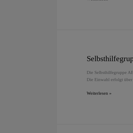
Selbsthilfegr
Selbsthilfegruppe
ABC
Frankfurt
Die Selbsthilfegruppe AB
–
Die Einwahl erfolgt über
Umgang
mit
Weiterlesen »
dem
inneren
Kritiker