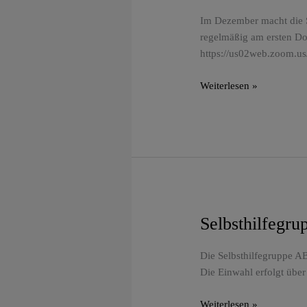
ABC
Frankfurt
Im Dezember macht die S
–
regelmäßig am ersten Don
!Winterpause!
https://us02web.zoom.u
–
Weiterlesen »
Selbsthilfegru
Selbsthilfegruppe
ABC
Frankfurt
Die Selbsthilfegruppe AB
–
Die Einwahl erfolgt über
Resilienz
Weiterlesen »