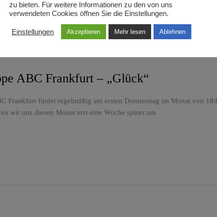
zu bieten. Für weitere Informationen zu den von uns
verwendeten Cookies öffnen Sie die Einstellungen.
Einstellungen
Akzeptieren
Mehr lesen
Ablehnen
uppe ABC Frankfurt – „Glück“
C Frankfurt findet regelmäßig am ersten Donnerstag im Monat von 18:00
fen wir uns diesen Monat erst eine Woche später am