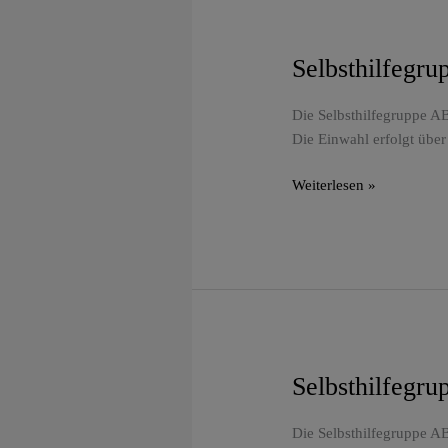
Selbsthilfegr
Selbsthilfegruppe
ABC
Frankfurt
Die Selbsthilfegruppe AB
–
Die Einwahl erfolgt über
Grenzen
setzen
Weiterlesen »
Selbsthilfegr
Selbsthilfegruppe
ABC
Frankfurt
Die Selbsthilfegruppe AB