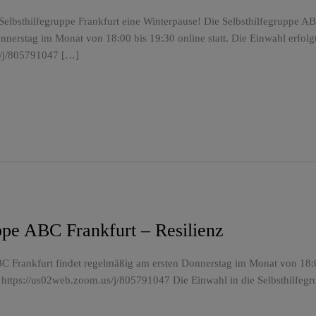
elbsthilfegruppe Frankfurt eine Winterpause! Die Selbsthilfegruppe AB
nerstag im Monat von 18:00 bis 19:30 online statt. Die Einwahl erfolg
s/j/805791047 […]
ppe ABC Frankfurt – Resilienz
C Frankfurt findet regelmäßig am ersten Donnerstag im Monat von 18:00
 https://us02web.zoom.us/j/805791047 Die Einwahl in die Selbsthilfegr