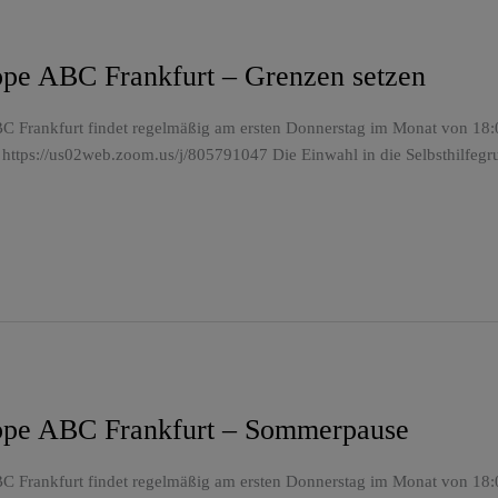
uppe ABC Frankfurt – Grenzen setzen
C Frankfurt findet regelmäßig am ersten Donnerstag im Monat von 18:00
 https://us02web.zoom.us/j/805791047 Die Einwahl in die Selbsthilfegr
uppe ABC Frankfurt – Sommerpause
C Frankfurt findet regelmäßig am ersten Donnerstag im Monat von 18:00