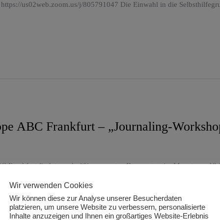
 https://us02web.zoom.us/j/805791047 Die Einwahl in die Selbsthilfegr
uppe ABC Frankfurt – „Journaling-Worksho
C Frankfurt findet regelmäßig am ersten Donnerstag im Monat von 18:00
 https://us02web.zoom.us/j/805791047 Die Einwahl in die Selbsthilfegr
Wir verwenden Cookies
Wir können diese zur Analyse unserer Besucherdaten
platzieren, um unsere Website zu verbessern, personalisierte
Inhalte anzuzeigen und Ihnen ein großartiges Website-Erlebnis