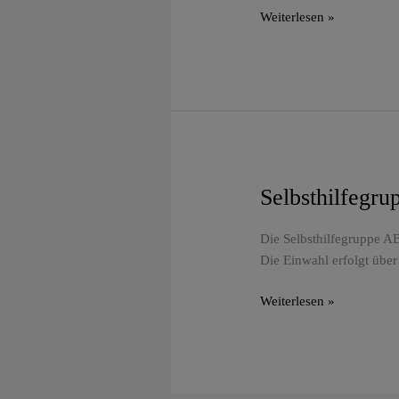
nicht
Weiterlesen »
persönlich
nehmen
„
Selbsthilfegru
Selbsthilfegruppe
ABC
Frankfurt
Die Selbsthilfegruppe AB
–
Die Einwahl erfolgt über
Stressbewältigung
Weiterlesen »