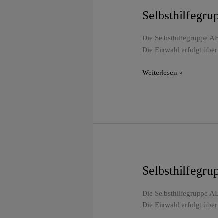
Selbsthilfegr
Selbsthilfegruppe
ABC
Frankfurt
Die Selbsthilfegruppe AB
–
Die Einwahl erfolgt über
„Optimismus“
Weiterlesen »
Selbsthilfegr
Selbsthilfegruppe
ABC
Frankfurt
Die Selbsthilfegruppe AB
–
Die Einwahl erfolgt über
„Dinge