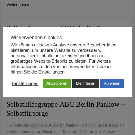
Weiterlesen »
Selbsthilfegruppe
Selbsthilfegruppe ABC Berlin Pankow –
ABC
Hochsensibilität
Wir verwenden Cookies
Berlin
Wir können diese zur Analyse unserer Besucherdaten
Pankow
Die Selbsthilfegruppe ABC Berlin Pankow trifft sich in der Regel am
platzieren, um unsere Website zu verbessern,
–
zweiten Sonntag im Monat von 10:30 bis 12:30 im KIS Pankow
personalisierte Inhalte anzuzeigen und Ihnen ein
Hochsensibilität
großartiges Website-Erlebnis zu bieten. Für weitere
(Stadtteilzentrum Pankow), Schönholzer Str. 10, 13187 Berlin.
Informationen zu den von uns verwendeten Cookies
Thema:
öffnen Sie die Einstellungen.
Weiterlesen »
Einstellungen
Akzeptieren
Mehr lesen
Ablehnen
Selbsthilfegruppe
Selbsthilfegruppe ABC Berlin Pankow –
ABC
Selbstfürsorge
Berlin
Pankow
Die Selbsthilfegruppe ABC Berlin Pankow trifft sich in der Regel am
–
zweiten Sonntag im Monat von 10:30 bis 12:30 im KIS Pankow
Selbstfürsorge