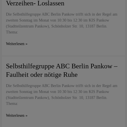
Verzeihen- Loslassen
Berlin
Pankow
Die Selbsthilfegruppe ABC Berlin Pankow trifft sich in der Regel am
–
zweiten Sonntag im Monat von 10:30 bis 12:30 im KIS Pankow
Verzeihen-
(Stadtteilzentrum Pankow), Schönholzer Str. 10, 13187 Berlin.
Loslassen
Thema:
Weiterlesen »
Selbsthilfegruppe
Selbsthilfegruppe ABC Berlin Pankow –
ABC
Faulheit oder nötige Ruhe
Berlin
Pankow
Die Selbsthilfegruppe ABC Berlin Pankow trifft sich in der Regel am
–
zweiten Sonntag im Monat von 10:30 bis 12:30 im KIS Pankow
Faulheit
(Stadtteilzentrum Pankow), Schönholzer Str. 10, 13187 Berlin.
oder
Thema:
nötige
Ruhe
Weiterlesen »