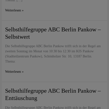
Thema: […]
Weiterlesen »
Selbsthilfegruppe
Selbsthilfegruppe ABC Berlin Pankow –
ABC
Selbstwert
Berlin
Pankow
Die Selbsthilfegruppe ABC Berlin Pankow trifft sich in der Regel am
–
zweiten Sonntag im Monat von 10:30 bis 12:30 im KIS Pankow
Selbstwert
(Stadtteilzentrum Pankow), Schönholzer Str. 10, 13187 Berlin.
Thema:
Weiterlesen »
Selbsthilfegruppe
Selbsthilfegruppe ABC Berlin Pankow –
ABC
Enttäuschung
Berlin
Pankow
Die Selbsthilfegruppe ABC Berlin Pankow trifft sich in der Regel am