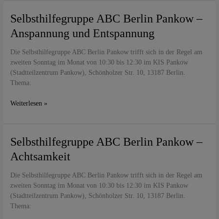
Selbsthilfegruppe
Selbsthilfegruppe ABC Berlin Pankow –
ABC
Anspannung und Entspannung
Berlin
Pankow
Die Selbsthilfegruppe ABC Berlin Pankow trifft sich in der Regel am
–
zweiten Sonntag im Monat von 10:30 bis 12:30 im KIS Pankow
Anspannung
(Stadtteilzentrum Pankow), Schönholzer Str. 10, 13187 Berlin.
und
Thema:
Entspannung
Weiterlesen »
Selbsthilfegruppe
Selbsthilfegruppe ABC Berlin Pankow –
ABC
Achtsamkeit
Berlin
Pankow
Die Selbsthilfegruppe ABC Berlin Pankow trifft sich in der Regel am
–
zweiten Sonntag im Monat von 10:30 bis 12:30 im KIS Pankow
Achtsamkeit
(Stadtteilzentrum Pankow), Schönholzer Str. 10, 13187 Berlin.
Thema: