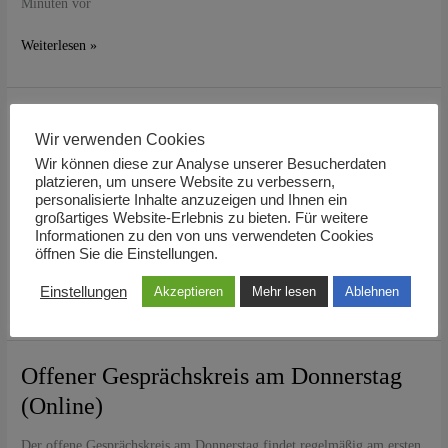
Minuten vor
Weiterlesen »
Offener
Offener Gesprächskreis am Donnerstag
Wir verwenden Cookies
Gesprächskreis
(Online)
am
Wir können diese zur Analyse unserer Besucherdaten
Donnerstag
platzieren, um unsere Website zu verbessern,
Der offene Gesprächskreis am Donnerstag findet regelmäßig am ersten
personalisierte Inhalte anzuzeigen und Ihnen ein
(Online)
Donnerstag im Monat von 19:00 bis 21:00 online via Zoom statt . Die
großartiges Website-Erlebnis zu bieten. Für weitere
Einwahl ist unter https://us02web.zoom.us/j/805791047 immer 10
Informationen zu den von uns verwendeten Cookies
öffnen Sie die Einstellungen.
Minuten vor
Einstellungen
Akzeptieren
Mehr lesen
Ablehnen
Weiterlesen »
Offener
Offener Gesprächskreis am Donnerstag
Gesprächskreis
(Online)
am
Donnerstag
Der offene Gesprächskreis am Donnerstag findet regelmäßig am ersten