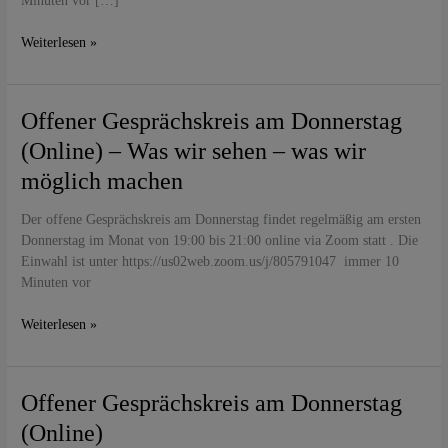
Minuten vor […]
Weiterlesen »
Offener
Offener Gesprächskreis am Donnerstag
Gesprächskreis
(Online) – Was wir sehen – was wir
am
möglich machen
Donnerstag
(Online)
Der offene Gesprächskreis am Donnerstag findet regelmäßig am ersten
–
Donnerstag im Monat von 19:00 bis 21:00 online via Zoom statt . Die
Was
Einwahl ist unter https://us02web.zoom.us/j/805791047 immer 10
wir
Minuten vor
sehen
–
Weiterlesen »
was
wir
möglich
machen
Offener
Offener Gesprächskreis am Donnerstag
Gesprächskreis
(Online)
am