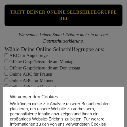
Wir senden keinen Spam! Erfahre mehr in unserer
Datenschutzerklärung
.
Wähle Deine Online Selbsthilfegruppe aus:
ABC für Angehörige
Offene Gesprächsrunde am Montag
Offene Gesprächsrunde am Donnerstag
Online ABC für Frauen
Online ABC für Männer
Online ABC am Dienstag
Online ABC am Mittwoch
Wir verwenden Cookies
Online ABC am Donnerstag
Wir können diese zur Analyse unserer Besucherdaten
Online ABC am Freitag
platzieren, um unsere Website zu verbessern,
Online ABC am Samstag
personalisierte Inhalte anzuzeigen und Ihnen ein
Online ABC am Sonntag
großartiges Website-Erlebnis zu bieten. Für weitere
Online ABC für Alleinerziehende
Informationen zu den von uns verwendeten Cookies