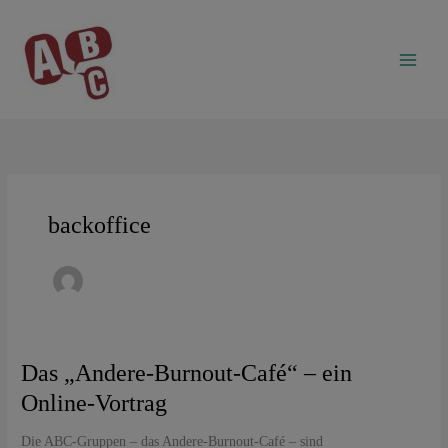
Zum
Inhalt
springen
backoffice
Das
Das „Andere-Burnout-Café“ – ein
„Andere-
Online-Vortrag
Burnout-
Café“
Die ABC-Gruppen – das Andere-Burnout-Café – sind