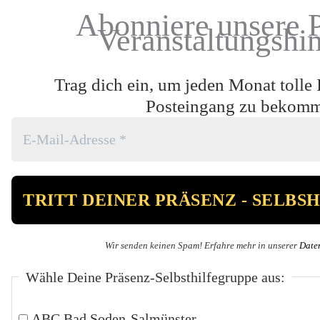
Abonniere unsere 
Veranstaltungshi
Trag dich ein, um jeden Monat tolle 
Posteingang zu bekom
Wir senden keinen Spam! Erfahre mehr in unserer
Date
Wähle Deine Präsenz-Selbsthilfegruppe aus:
ABC Bad Soden-Salmünster