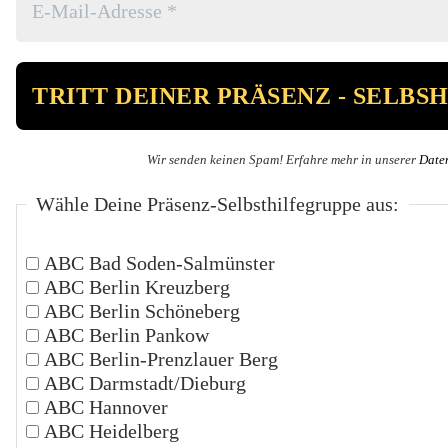
Wir senden keinen Spam! Erfahre mehr in unserer
Date
Wähle Deine Präsenz-Selbsthilfegruppe aus:
ABC Bad Soden-Salmünster
ABC Berlin Kreuzberg
ABC Berlin Schöneberg
ABC Berlin Pankow
ABC Berlin-Prenzlauer Berg
ABC Darmstadt/Dieburg
ABC Hannover
ABC Heidelberg