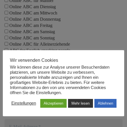
Online ABC für Männer
Online ABC am Dienstag
Online ABC am Mittwoch
Online ABC am Donnerstag
Online ABC am Freitag
Online ABC am Samstag
Online ABC am Sonntag
Online ABC für Alleinerziehende
ABC for English-speaking people
Wir verwenden Cookies
Wir können diese zur Analyse unserer Besucherdaten
platzieren, um unsere Website zu verbessern,
Abonniere unsere
personalisierte Inhalte anzuzeigen und Ihnen ein
Präsenz-
großartiges Website-Erlebnis zu bieten. Für weitere
Veranstaltungshinweise
Informationen zu den von uns verwendeten Cookies
öffnen Sie die Einstellungen.
Einstellungen
Akzeptieren
Mehr lesen
Ablehnen
Trag dich ein, um jeden Monat tolle Inhalte in deinen
Posteingang zu bekommen!