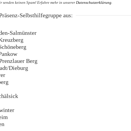
r senden keinen Spam! Erfahre mehr in unserer
Datenschutzerklärung
.
räsenz-Selbsthilfegruppe aus:
en-Salmünster
Kreuzberg
Schöneberg
Pankow
renzlauer Berg
dt/Dieburg
er
erg
hälsick
inter
eim
en