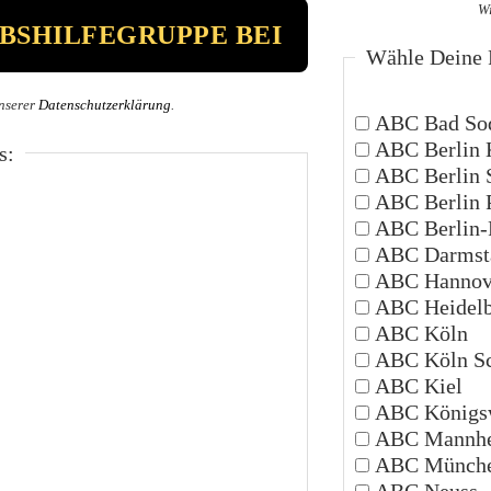
Wi
Wähle Deine P
nserer
Datenschutzerklärung
.
ABC Bad Sod
ABC Berlin 
s:
ABC Berlin 
ABC Berlin 
ABC Berlin-P
ABC Darmsta
ABC Hannov
ABC Heidelb
ABC Köln
ABC Köln Sc
ABC Kiel
ABC Königsw
ABC Mannh
ABC Münch
ABC Neuss