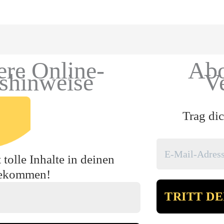
ere Online-
Abo
gshinweise
V
Trag dic
tolle Inhalte in deinen
bekommen!