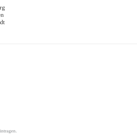
rg
en
dt
intragen.