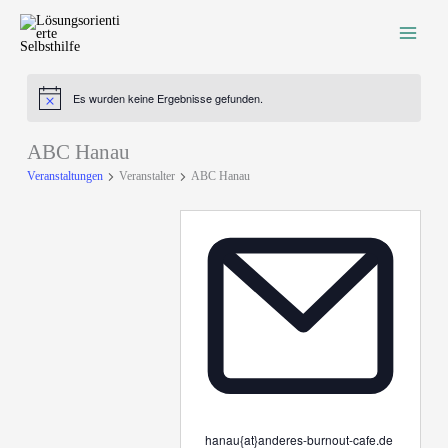
Zum
Inhalt
springen
Es wurden keine Ergebnisse gefunden.
Hinweis
ABC Hanau
Veranstaltungen
Veranstalter
ABC Hanau
Email
hanau{at}anderes-burnout-cafe.de