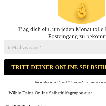
Trag dich ein, um jeden Monat tolle 
Posteingang zu bekom
Wir senden keinen Spam! Erfahre mehr in unserer
Date
Wähle Deine Online Selbsthilfegruppe aus: