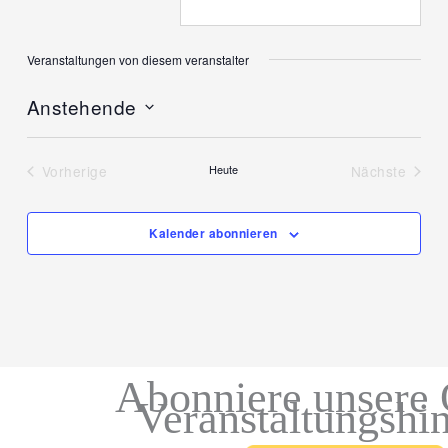
Veranstaltungen von diesem veranstalter
Anstehende
Datum
wählen.
Vorherige
Heute
Nächste
Veranstaltungen
Veranstal
Kalender abonnieren
Abonniere unsere 
Veranstaltungshi