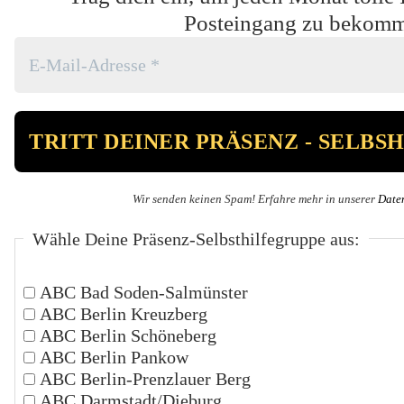
Posteingang zu bekom
Wir senden keinen Spam! Erfahre mehr in unserer
Date
Wähle Deine Präsenz-Selbsthilfegruppe aus:
ABC Bad Soden-Salmünster
ABC Berlin Kreuzberg
ABC Berlin Schöneberg
ABC Berlin Pankow
ABC Berlin-Prenzlauer Berg
ABC Darmstadt/Dieburg